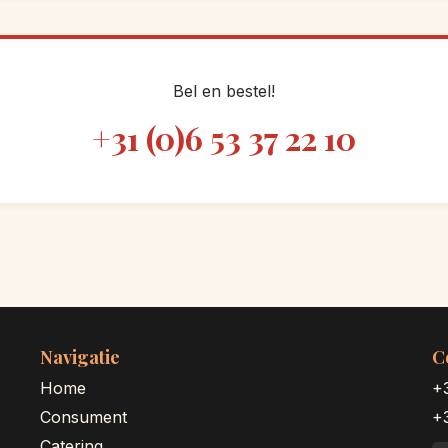
Bel en bestel!
+31 (0)6 53 37 22 10
Navigatie
C
Home
+
Consument
+3
Catering