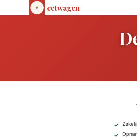
eetwagen
De
Zakeli
Opnam